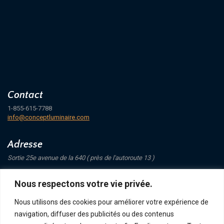
Contact
1-855-615-7788
info@conceptluminaire.com
Adresse
Sortie 25e avenue de la 640 ( près de l'autoroute 13 )
421 Avenue Mathers
Nous respectons votre vie privée.
Saint-Eustache
J7P 4C1
Nous utilisons des cookies pour améliorer votre expérience de
navigation, diffuser des publicités ou des contenus
Suivez-nous