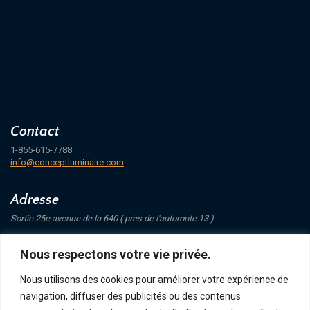
Contact
1-855-615-7788
info@conceptluminaire.com
Adresse
Sortie 25e avenue de la 640 ( près de l'autoroute 13 )
421 Avenue Mathers
Nous respectons votre vie privée.
Saint-Eustache
J7P 4C1
Nous utilisons des cookies pour améliorer votre expérience de
navigation, diffuser des publicités ou des contenus
Suivez-nous