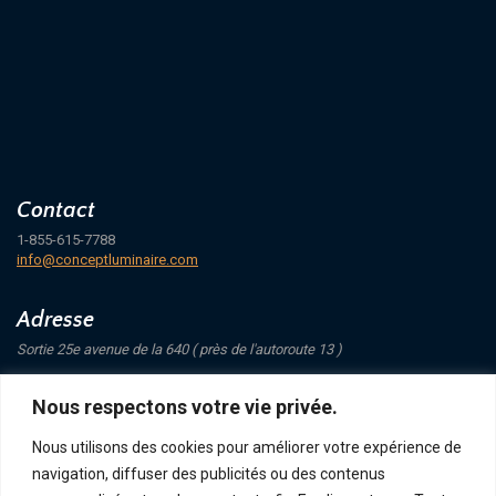
Contact
1-855-615-7788
info@conceptluminaire.com
Adresse
Sortie 25e avenue de la 640 ( près de l'autoroute 13 )
421 Avenue Mathers
Nous respectons votre vie privée.
Saint-Eustache
J7P 4C1
Nous utilisons des cookies pour améliorer votre expérience de
navigation, diffuser des publicités ou des contenus
Suivez-nous