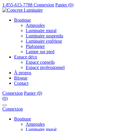
1-855-615-7788
Connexion
Panier (0)
Boutique
Ampoules
Luminaire mural
Luminaire suspendu
Luminaire extérieur
Plafonnier
Lampe sur pied
Espace déco
Espace conseils
Espace professionnel
À propos
Blogue
Contact
Connexion
Panier (0)
(0)
Connexion
Boutique
Ampoules
Luminaire mural