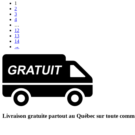
1
2
3
4
…
12
13
14
→
Livraison gratuite partout au Québec sur toute comm