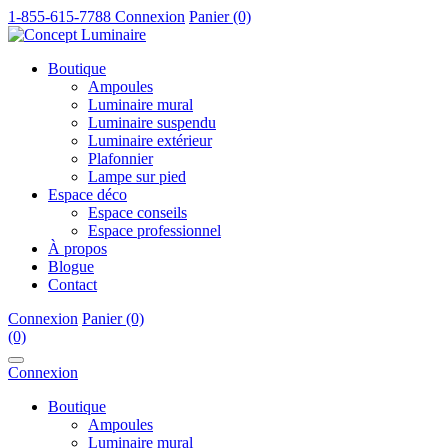
1-855-615-7788
Connexion
Panier (0)
Boutique
Ampoules
Luminaire mural
Luminaire suspendu
Luminaire extérieur
Plafonnier
Lampe sur pied
Espace déco
Espace conseils
Espace professionnel
À propos
Blogue
Contact
Connexion
Panier (0)
(0)
Connexion
Boutique
Ampoules
Luminaire mural