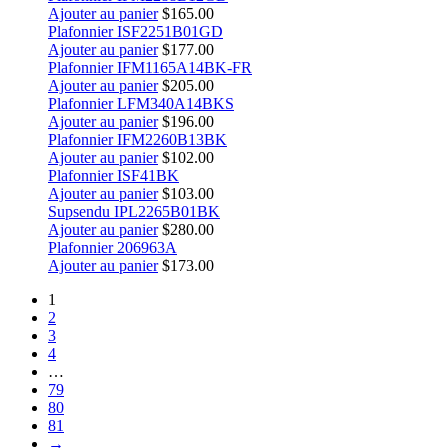
Ajouter au panier
$
165.00
Plafonnier ISF2251B01GD
Ajouter au panier
$
177.00
Plafonnier IFM1165A14BK-FR
Ajouter au panier
$
205.00
Plafonnier LFM340A14BKS
Ajouter au panier
$
196.00
Plafonnier IFM2260B13BK
Ajouter au panier
$
102.00
Plafonnier ISF41BK
Ajouter au panier
$
103.00
Supsendu IPL2265B01BK
Ajouter au panier
$
280.00
Plafonnier 206963A
Ajouter au panier
$
173.00
1
2
3
4
…
79
80
81
→