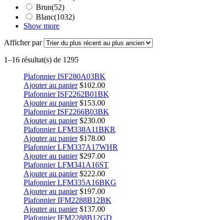
Brun
(52)
Blanc
(1032)
Show more
Afficher par
1–16 résultat(s) de 1295
Plafonnier ISF280A03BK
Ajouter au panier
$
102.00
Plafonnier ISF2262B01BK
Ajouter au panier
$
153.00
Plafonnier ISF2266B03BK
Ajouter au panier
$
230.00
Plafonnier LFM338A11BKR
Ajouter au panier
$
178.00
Plafonnier LFM337A17WHR
Ajouter au panier
$
297.00
Plafonnier LFM341A16ST
Ajouter au panier
$
222.00
Plafonnier LFM335A16BKG
Ajouter au panier
$
197.00
Plafonnier IFM2288B12BK
Ajouter au panier
$
137.00
Plafonnier IFM2288B12GD