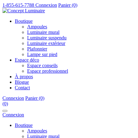
1-855-615-7788
Connexion
Panier (0)
Boutique
Ampoules
Luminaire mural
Luminaire suspendu
Luminaire extérieur
Plafonnier
Lampe sur pied
Espace déco
Espace conseils
Espace professionnel
À propos
Blogue
Contact
Connexion
Panier (0)
(0)
Connexion
Boutique
Ampoules
Luminaire mural