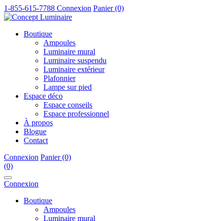
1-855-615-7788
Connexion
Panier (0)
Boutique
Ampoules
Luminaire mural
Luminaire suspendu
Luminaire extérieur
Plafonnier
Lampe sur pied
Espace déco
Espace conseils
Espace professionnel
À propos
Blogue
Contact
Connexion
Panier (0)
(0)
Connexion
Boutique
Ampoules
Luminaire mural