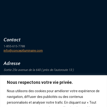
Contact
1-855-615-7788
info@conceptluminaire.com
Adresse
Sortie 25e avenue de la 640 ( près de l'autoroute 13 )
421 Avenue Mathers
Nous respectons votre vie privée.
Saint-Eustache
J7P 4C1
Nous utilisons des cookies pour améliorer votre expérience de
navigation, diffuser des publicités ou des contenus
Suivez-nous
personnalisés et analyser notre trafic. En cliquant sur « Tout