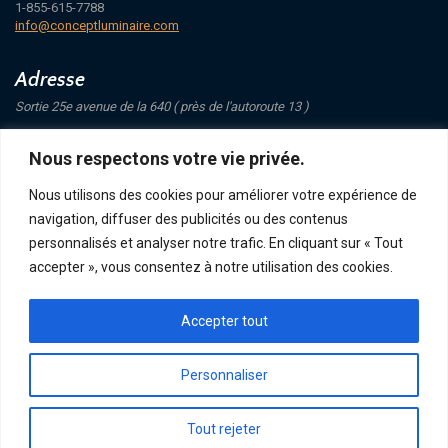
1-855-615-7788
info@conceptluminaire.com
Adresse
Sortie 25e avenue de la 640 ( près de l'autoroute 13 )
421 Avenue Mathers
Nous respectons votre vie privée.
Saint-Eustache
J7P 4C1
Nous utilisons des cookies pour améliorer votre expérience de
navigation, diffuser des publicités ou des contenus
Suivez-nous
personnalisés et analyser notre trafic. En cliquant sur « Tout
accepter », vous consentez à notre utilisation des cookies.
Accepter tout
POLITIQUE DE CONFIDENTIALITÉ
RETOUR ET ÉCHANGE
ACHATS, TERMES ET LIVRAISON
Personnaliser
Tout rejeter
CONCEPT LUMINAIRE - TOUS DROITS RÉSERVÉS © 2026