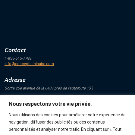
Contact
1-855-615-7788
info@conceptluminaire.com
Adresse
Sortie 25e avenue de la 640 ( près de l'autoroute 13 )
421 Avenue Mathers
Nous respectons votre vie privée.
Saint-Eustache
J7P 4C1
Nous utilisons des cookies pour améliorer votre expérience de
navigation, diffuser des publicités ou des contenus
Suivez-nous
personnalisés et analyser notre trafic. En cliquant sur « Tout