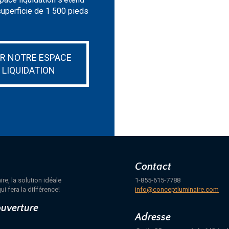
superficie de 1 500 pieds
IR NOTRE ESPACE
LIQUIDATION
Contact
e, la solution idéale
1-855-615-7788
ui fera la différence!
info@conceptluminaire.com
ouverture
Adresse