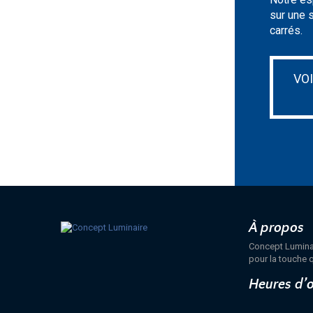
sur une 
carrés.
VO
À propos
Concept Luminair
pour la touche q
Heures d’