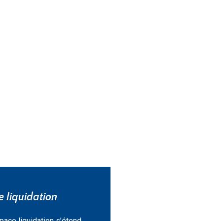
 liquidation
pace liquidation s’étend