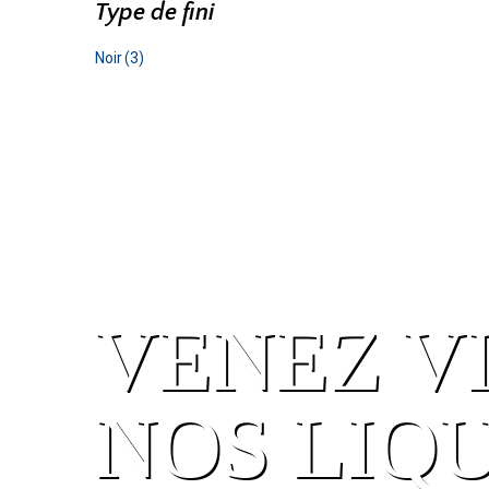
Type de fini
Noir
(3)
VENEZ V
NOS LIQ