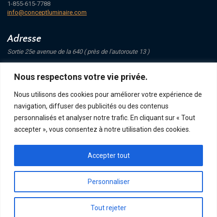
1-855-615-7788
info@conceptluminaire.com
Adresse
Sortie 25e avenue de la 640 ( près de l'autoroute 13 )
421 Avenue Mathers
Nous respectons votre vie privée.
Saint-Eustache
J7P 4C1
Nous utilisons des cookies pour améliorer votre expérience de
navigation, diffuser des publicités ou des contenus
Suivez-nous
personnalisés et analyser notre trafic. En cliquant sur « Tout
accepter », vous consentez à notre utilisation des cookies.
Accepter tout
POLITIQUE DE CONFIDENTIALITÉ
RETOUR ET ÉCHANGE
ACHATS, TERMES ET LIVRAISON
Personnaliser
Tout rejeter
CONCEPT LUMINAIRE - TOUS DROITS RÉSERVÉS © 2026