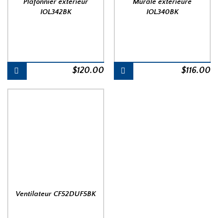
Plafonnier extérieur
Murale extérieure
IOL342BK
IOL340BK
$
120.00
$
116.00
Ventilateur CF52DUF5BK