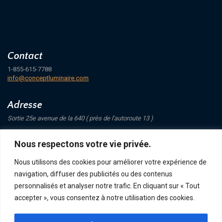
Contact
1-855-615-7788
info@conceptluminaire.com
Adresse
Sortie 25e avenue de la 640 ( près de l'autoroute 13 )
421 Avenue Mathers
Nous respectons votre vie privée.
Saint-Eustache
J7P 4C1
Nous utilisons des cookies pour améliorer votre expérience de
navigation, diffuser des publicités ou des contenus
Suivez-nous
personnalisés et analyser notre trafic. En cliquant sur « Tout
accepter », vous consentez à notre utilisation des cookies.