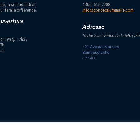
e, la solution idéale
1-855-615-7788
ui fera la différence!
info@conceptluminaire.com
ouverture
Adresse
Sortie 25e avenue de la 640 ( prè
di : 9h @ 17h30
17h
421 Avenue Mathers
mé
Saint-Eustache
J7P 4C1
, TERMES ET LIVRAISON