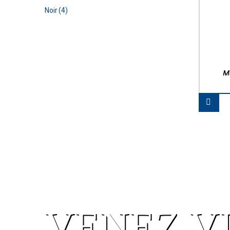
Noir
(4)
M
VENEZ V