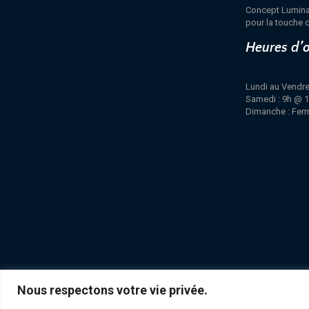
Concept Luminair
pour la touche q
Heures d’
Lundi au Vendre
Samedi : 9h @ 
Dimanche : Fer
Nous respectons votre vie privée.
POLITIQUE DE CONFIDENTIALITÉ
RETOUR ET ÉCHANGE
ACHATS