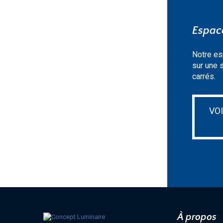
Espace
Notre es
sur une 
carrés.
VO
À propos