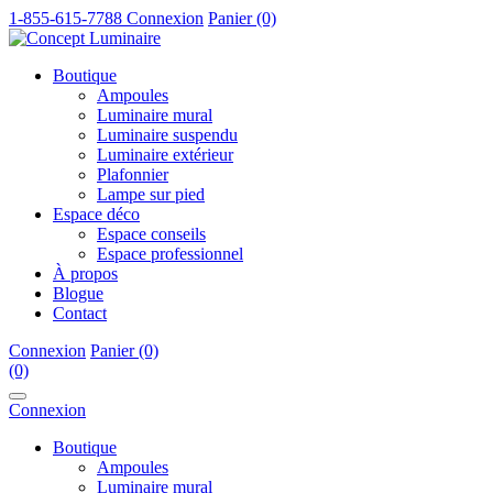
1-855-615-7788
Connexion
Panier (0)
Boutique
Ampoules
Luminaire mural
Luminaire suspendu
Luminaire extérieur
Plafonnier
Lampe sur pied
Espace déco
Espace conseils
Espace professionnel
À propos
Blogue
Contact
Connexion
Panier (0)
(0)
Connexion
Boutique
Ampoules
Luminaire mural