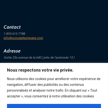
Contact
1-855-615-7788
info@conceptluminaire.com
Adresse
Sortie 25e avenue de la 640 ( près de l'autoroute 13 )
421 Avenue Mathers
Nous respectons votre vie privée.
Saint-Eustache
J7P 4C1
Nous utilisons des cookies pour améliorer votre expérience de
navigation, diffuser des publicités ou des contenus
Suivez-nous
personnalisés et analyser notre trafic. En cliquant sur « Tout
accepter », vous consentez à notre utilisation des cookies.