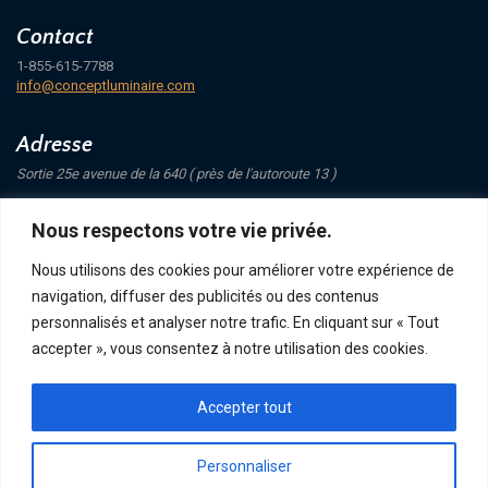
Contact
1-855-615-7788
info@conceptluminaire.com
Adresse
Sortie 25e avenue de la 640 ( près de l'autoroute 13 )
421 Avenue Mathers
Nous respectons votre vie privée.
Saint-Eustache
J7P 4C1
Nous utilisons des cookies pour améliorer votre expérience de
navigation, diffuser des publicités ou des contenus
Suivez-nous
personnalisés et analyser notre trafic. En cliquant sur « Tout
accepter », vous consentez à notre utilisation des cookies.
Accepter tout
POLITIQUE DE CONFIDENTIALITÉ
RETOUR ET ÉCHANGE
ACHATS, TERMES ET LIVRAISON
Personnaliser