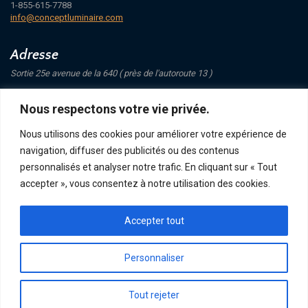
1-855-615-7788
info@conceptluminaire.com
Adresse
Sortie 25e avenue de la 640 ( près de l'autoroute 13 )
421 Avenue Mathers
Nous respectons votre vie privée.
Saint-Eustache
J7P 4C1
Nous utilisons des cookies pour améliorer votre expérience de
navigation, diffuser des publicités ou des contenus
Suivez-nous
personnalisés et analyser notre trafic. En cliquant sur « Tout
accepter », vous consentez à notre utilisation des cookies.
Accepter tout
POLITIQUE DE CONFIDENTIALITÉ
RETOUR ET ÉCHANGE
ACHATS, TERMES ET LIVRAISON
Personnaliser
Tout rejeter
CONCEPT LUMINAIRE - TOUS DROITS RÉSERVÉS © 2026