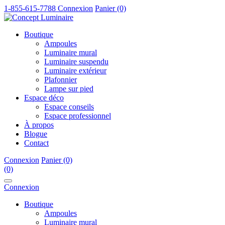
1-855-615-7788
Connexion
Panier (0)
Boutique
Ampoules
Luminaire mural
Luminaire suspendu
Luminaire extérieur
Plafonnier
Lampe sur pied
Espace déco
Espace conseils
Espace professionnel
À propos
Blogue
Contact
Connexion
Panier (0)
(0)
Connexion
Boutique
Ampoules
Luminaire mural