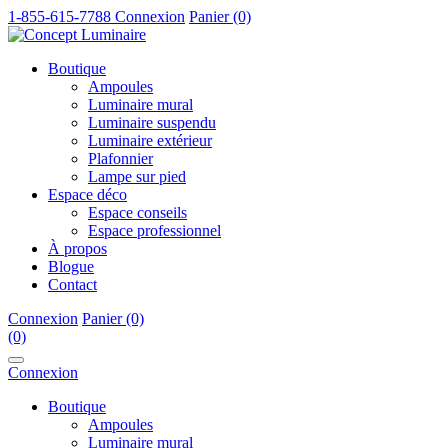
1-855-615-7788
Connexion
Panier (0)
Boutique
Ampoules
Luminaire mural
Luminaire suspendu
Luminaire extérieur
Plafonnier
Lampe sur pied
Espace déco
Espace conseils
Espace professionnel
À propos
Blogue
Contact
Connexion
Panier (0)
(0)
Connexion
Boutique
Ampoules
Luminaire mural