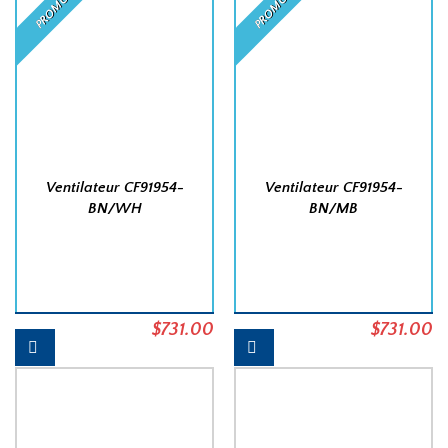
PROMO
PROMO
Ventilateur CF91954-
Ventilateur CF91954-
BN/WH
BN/MB
Le
$
731.00
Le
Le
$
731.00
L
prix
prix
prix
pr
initial
actuel
initial
a
était :
est :
était :
es
$770.00.
$731.00.
$770.00.
$