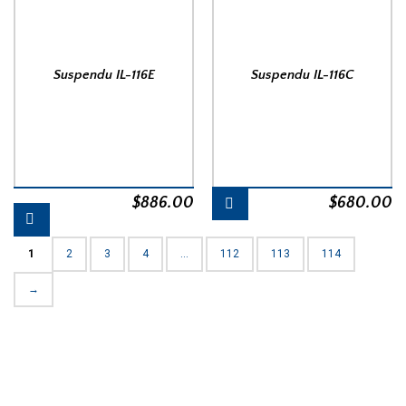
Suspendu IL-116E
Suspendu IL-116C
$
886.00
$
680.00
1
2
3
4
…
112
113
114
→