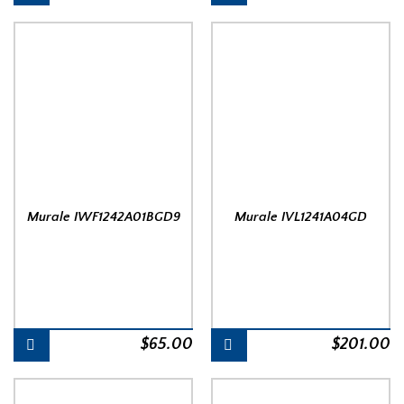
Murale IWF1242A01BGD9
Murale IVL1241A04GD
$
65.00
$
201.00