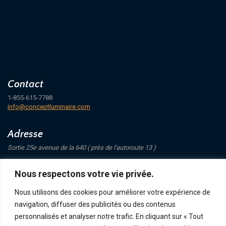
Contact
1-855-615-7788
info@conceptluminaire.com
Adresse
Sortie 25e avenue de la 640 ( près de l'autoroute 13 )
421 Avenue Mathers
Nous respectons votre vie privée.
Saint-Eustache
J7P 4C1
Nous utilisons des cookies pour améliorer votre expérience de
navigation, diffuser des publicités ou des contenus
Suivez-nous
personnalisés et analyser notre trafic. En cliquant sur « Tout