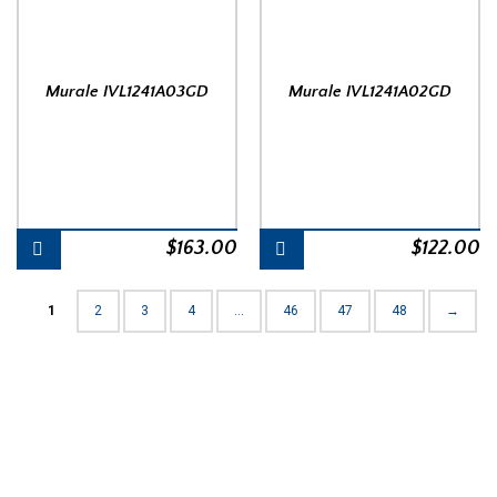
Murale IVL1241A03GD
Murale IVL1241A02GD
$
163.00
$
122.00
1
2
3
4
…
46
47
48
→