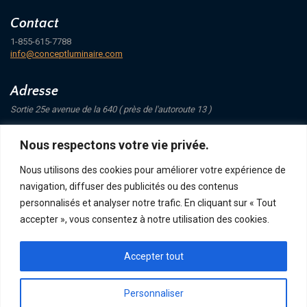
Contact
1-855-615-7788
info@conceptluminaire.com
Adresse
Sortie 25e avenue de la 640 ( près de l'autoroute 13 )
421 Avenue Mathers
Nous respectons votre vie privée.
Saint-Eustache
J7P 4C1
Nous utilisons des cookies pour améliorer votre expérience de
navigation, diffuser des publicités ou des contenus
Suivez-nous
personnalisés et analyser notre trafic. En cliquant sur « Tout
accepter », vous consentez à notre utilisation des cookies.
Accepter tout
POLITIQUE DE CONFIDENTIALITÉ
RETOUR ET ÉCHANGE
ACHATS, TERMES ET LIVRAISON
Personnaliser