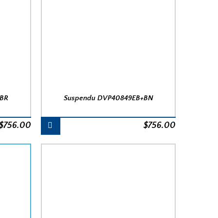
+BR
Suspendu DVP40849EB+BN
$
756.00
$
756.00