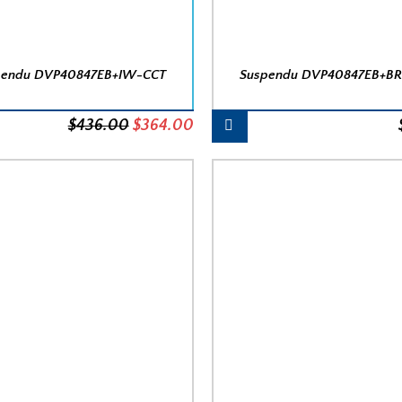
pendu DVP40847EB+IW-CCT
Suspendu DVP40847EB+B
Le
Le
$
436.00
$
364.00
prix
prix
initial
actuel
était :
est :
$436.00.
$364.00.