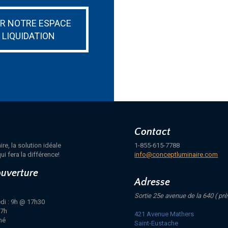
IR NOTRE ESPACE
LIQUIDATION
Contact
e, la solution idéale
1-855-615-7788
ui fera la différence!
info@conceptluminaire.com
ouverture
Adresse
Sortie 25e avenue de la 640 ( prè
di : 9h @ 17h30
17h
421 Avenue Mathers
mé
Saint-Eustache