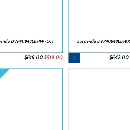
pendu DVP40848EB+IW-CCT
Suspendu DVP40848EB+B
Le
Le
$
618.00
$
519.00
$
642.00
prix
prix
initial
actuel
était :
est :
$618.00.
$519.00.