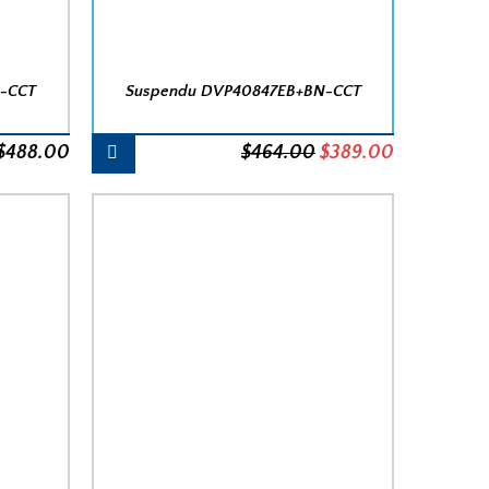
R-CCT
Suspendu DVP40847EB+BN-CCT
Le
Le
$
488.00
$
464.00
$
389.00
prix
prix
initial
actuel
était :
est :
$464.00.
$389.00.