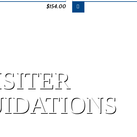
$
154.00
ISITER
UIDATIONS