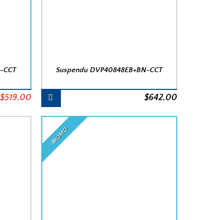
R-CCT
Suspendu DVP40848EB+BN-CCT
Le
Le
$
519.00
$
642.00
prix
prix
initial
actuel
PROMO
était :
est :
$642.00.
$519.00.