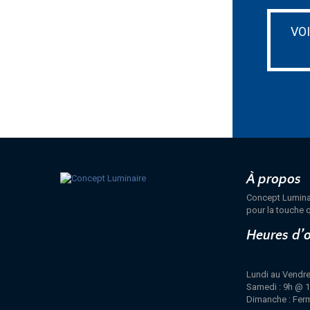
VO
À propos
Concept Luminair
pour la touche q
Heures d’
Lundi au Vendre
Samedi : 9h @ 
Dimanche : Fer