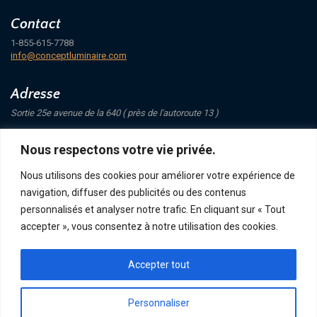
Contact
1-855-615-7788
info@conceptluminaire.com
Adresse
Sortie 25e avenue de la 640 ( près de l'autoroute 13 )
421 Avenue Mathers
Nous respectons votre vie privée.
Saint-Eustache
J7P 4C1
Nous utilisons des cookies pour améliorer votre expérience de
navigation, diffuser des publicités ou des contenus
Suivez-nous
personnalisés et analyser notre trafic. En cliquant sur « Tout
accepter », vous consentez à notre utilisation des cookies.
Accepter tout
POLITIQUE DE CONFIDENTIALITÉ
RETOUR ET ÉCHANGE
ACHATS, TERMES ET LIVRAISON
Personnaliser