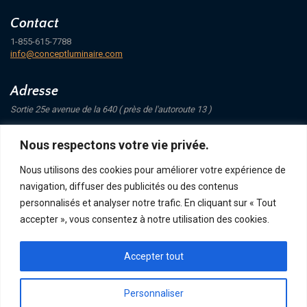
Contact
1-855-615-7788
info@conceptluminaire.com
Adresse
Sortie 25e avenue de la 640 ( près de l'autoroute 13 )
421 Avenue Mathers
Nous respectons votre vie privée.
Saint-Eustache
J7P 4C1
Nous utilisons des cookies pour améliorer votre expérience de
navigation, diffuser des publicités ou des contenus
Suivez-nous
personnalisés et analyser notre trafic. En cliquant sur « Tout
accepter », vous consentez à notre utilisation des cookies.
Accepter tout
POLITIQUE DE CONFIDENTIALITÉ
RETOUR ET ÉCHANGE
ACHATS, TERMES ET LIVRAISON
Personnaliser