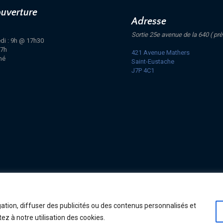
ouverture
Adresse
Sortie 25e avenue de la 640 ( prè
di : 9h @ 17h30
17h
421 Avenue Mathers
mé
Saint-Eustache
J7P 4C1
, TERMES ET LIVRAISON
ation, diffuser des publicités ou des contenus personnalisés et
ez à notre utilisation des cookies.