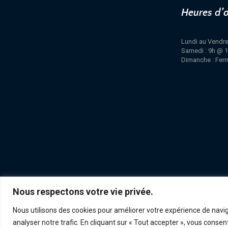
Heures d’
Lundi au Vendre
Samedi : 9h @ 
Dimanche : Fer
Nous respectons votre vie privée.
POLITIQUE DE CONFIDENTIALITÉ
RETOUR ET ÉCHANGE
ACHATS
Nous utilisons des cookies pour améliorer votre expérience de navig
analyser notre trafic. En cliquant sur « Tout accepter », vous consent
CONCEPT LUMINAIRE - TOUS DROITS RÉSERVÉS © 2026