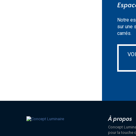
Espace
Notre es
sur une 
carrés.
VO
À propos
Concept Luminair
pour la touche q