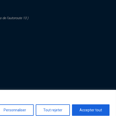
s de l'autoroute 13 )
Personnaliser
Tout rejeter
Accepter tout
CONCEPTION WEB