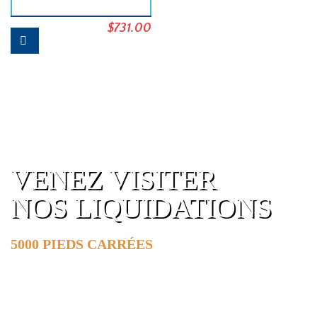
Le
Le
$
731.00
prix
prix
initial
actuel
était :
est :
$770.00.
$731.00.
VENEZ VISITER
NOS LIQUIDATIONS
5000 PIEDS CARRÉES
DE SURFACE
EN SAVOIR PLUS »