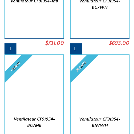
Ventilateur CF91954-MB
Ventilateur CF91954-
BG/WH
Le
Le
Le
L
$
731.00
$
693.00
prix
prix
prix
pr
initial
actuel
initial
a
PROMO
PROMO
était :
est :
était :
es
$770.00.
$731.00.
$770.00.
$
Ventilateur CF91954-
Ventilateur CF91954-
BG/MB
BN/WH