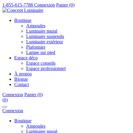
1-855-615-7788
Connexion
Panier (0)
Boutique
Ampoules
Luminaire mural
Luminaire suspendu
Luminaire extérieur
Plafonnier
Lampe sur pied
Espace déco
Espace conseils
Espace professionnel
À propos
Blogue
Contact
Connexion
Panier (0)
(0)
Connexion
Boutique
Ampoules
Luminaire mural