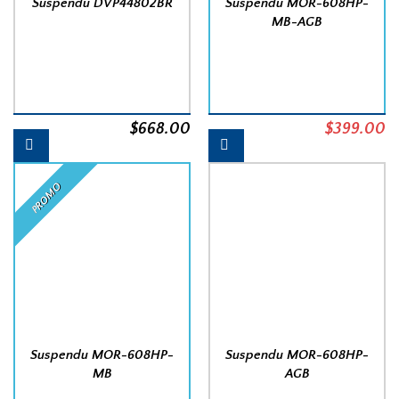
Suspendu DVP44802BR
Suspendu MOR-608HP-
MB-AGB
Le
L
$
668.00
$
399.00
prix
pr
initial
a
PROMO
était :
es
$454.00.
$
Suspendu MOR-608HP-
Suspendu MOR-608HP-
MB
AGB