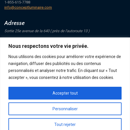
1-855-615-7788
info@conceptluminaire.com
Adresse
Sortie 25e avenue de la 640 ( près de l'autoroute 13 )
421 Avenue Mathers
Nous respectons votre vie privée.
Saint-Eustache
J7P 4C1
Nous utilisons des cookies pour améliorer votre expérience de
navigation, diffuser des publicités ou des contenus
Suivez-nous
personnalisés et analyser notre trafic. En cliquant sur « Tout
accepter », vous consentez à notre utilisation des cookies.
Accepter tout
POLITIQUE DE CONFIDENTIALITÉ
RETOUR ET ÉCHANGE
ACHATS, TERMES ET LIVRAISON
Personnaliser
Tout rejeter
CONCEPT LUMINAIRE - TOUS DROITS RÉSERVÉS © 2026