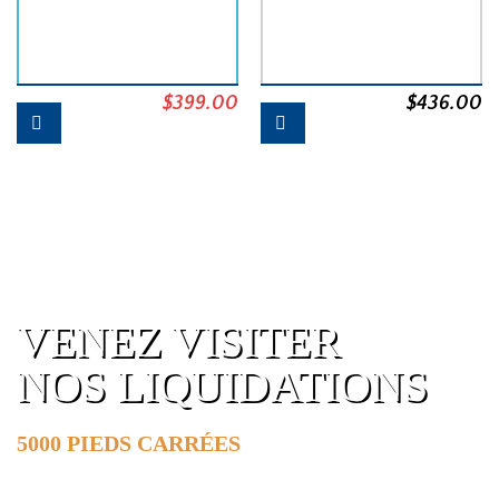
Le
Le
$
399.00
$
436.00
prix
prix
initial
actuel
était :
est :
$454.00.
$399.00.
VENEZ VISITER
NOS LIQUIDATIONS
5000 PIEDS CARRÉES
DE SURFACE