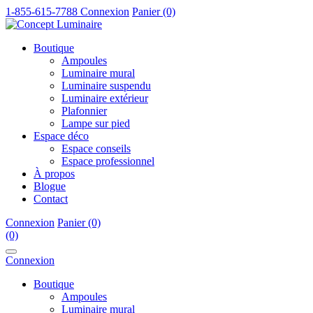
1-855-615-7788
Connexion
Panier (0)
Boutique
Ampoules
Luminaire mural
Luminaire suspendu
Luminaire extérieur
Plafonnier
Lampe sur pied
Espace déco
Espace conseils
Espace professionnel
À propos
Blogue
Contact
Connexion
Panier (0)
(0)
Connexion
Boutique
Ampoules
Luminaire mural