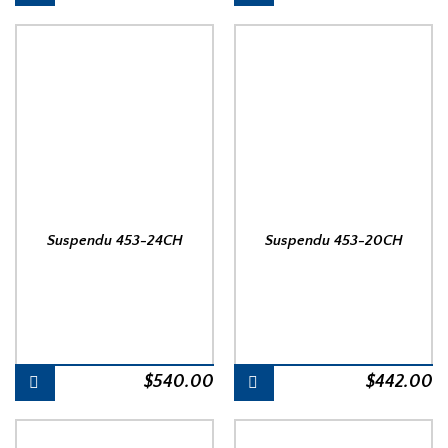
prix
prix
initial
actuel
était :
est :
$200.00.
$170.00.
Suspendu 453-24CH
Suspendu 453-20CH
$
540.00
$
442.00