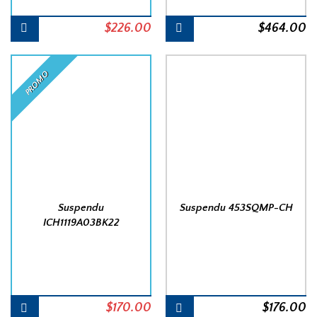
Le
Le
$
226.00
$
464.00
prix
prix
initial
actuel
PROMO
était :
est :
$266.00.
$226.00.
Suspendu
Suspendu 453SQMP-CH
ICH1119A03BK22
Le
Le
$
170.00
$
176.00