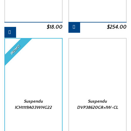
$
18.00
$
254.00
PROMO
Suspendu
Suspendu
ICH1119A03WHG22
DVP38620GR+IW-CL