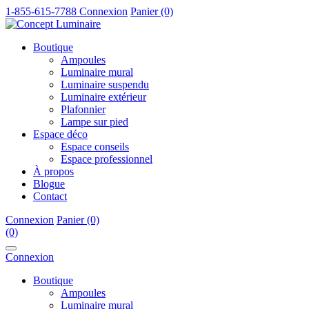
1-855-615-7788
Connexion
Panier (0)
Boutique
Ampoules
Luminaire mural
Luminaire suspendu
Luminaire extérieur
Plafonnier
Lampe sur pied
Espace déco
Espace conseils
Espace professionnel
À propos
Blogue
Contact
Connexion
Panier (0)
(0)
Connexion
Boutique
Ampoules
Luminaire mural