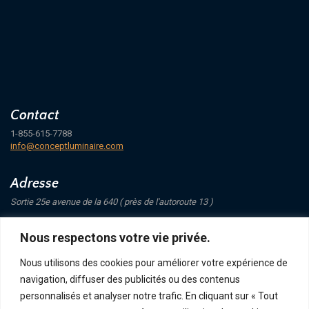
Contact
1-855-615-7788
info@conceptluminaire.com
Adresse
Sortie 25e avenue de la 640 ( près de l'autoroute 13 )
421 Avenue Mathers
Nous respectons votre vie privée.
Saint-Eustache
J7P 4C1
Nous utilisons des cookies pour améliorer votre expérience de
navigation, diffuser des publicités ou des contenus
Suivez-nous
personnalisés et analyser notre trafic. En cliquant sur « Tout