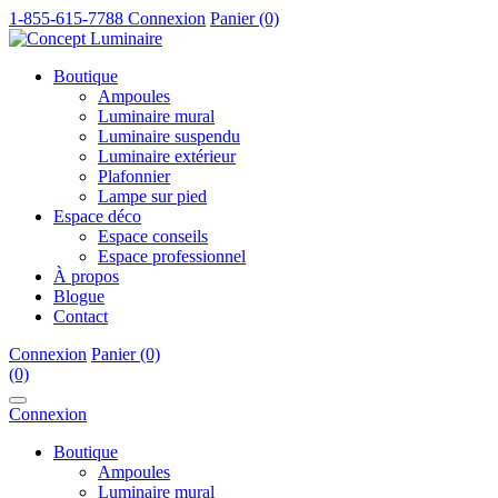
1-855-615-7788
Connexion
Panier (0)
Boutique
Ampoules
Luminaire mural
Luminaire suspendu
Luminaire extérieur
Plafonnier
Lampe sur pied
Espace déco
Espace conseils
Espace professionnel
À propos
Blogue
Contact
Connexion
Panier (0)
(0)
Connexion
Boutique
Ampoules
Luminaire mural