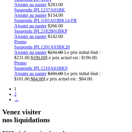
Ajouter au panier
$
283.00
Suspendu IPL1237A01BK
Ajouter au panier
$
134.00
Suspendu IPL1165A03BK14-FR
Ajouter au panier
$
266.00
Suspendu IPL2182B01BKP
Ajouter au panier
$
142.00
Promo
Suspendu IPL1201A03BK20
Ajouter au panier
$
231.00
Le prix initial était :
$231.00.
$
196.00
Le prix actuel est : $196.00.
Promo
Suspendu IPL1210A01BK9
Ajouter au panier
$
101.00
Le prix initial était :
$101.00.
$
84.00
Le prix actuel est : $84.00.
1
2
→
Venez visiter
nos liquidations