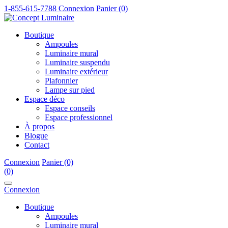
1-855-615-7788
Connexion
Panier (0)
Boutique
Ampoules
Luminaire mural
Luminaire suspendu
Luminaire extérieur
Plafonnier
Lampe sur pied
Espace déco
Espace conseils
Espace professionnel
À propos
Blogue
Contact
Connexion
Panier (0)
(0)
Connexion
Boutique
Ampoules
Luminaire mural