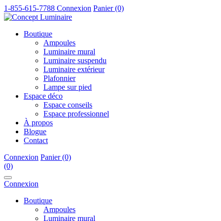
1-855-615-7788
Connexion
Panier (0)
Boutique
Ampoules
Luminaire mural
Luminaire suspendu
Luminaire extérieur
Plafonnier
Lampe sur pied
Espace déco
Espace conseils
Espace professionnel
À propos
Blogue
Contact
Connexion
Panier (0)
(0)
Connexion
Boutique
Ampoules
Luminaire mural