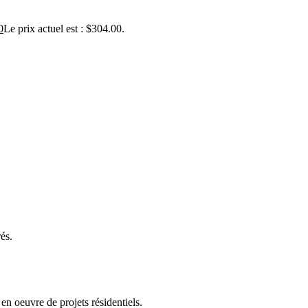
0
Le prix actuel est : $304.00.
és.
en oeuvre de projets résidentiels.