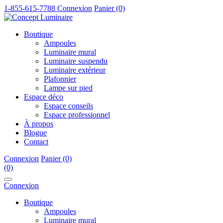
1-855-615-7788
Connexion
Panier (0)
Boutique
Ampoules
Luminaire mural
Luminaire suspendu
Luminaire extérieur
Plafonnier
Lampe sur pied
Espace déco
Espace conseils
Espace professionnel
À propos
Blogue
Contact
Connexion
Panier (0)
(0)
Connexion
Boutique
Ampoules
Luminaire mural