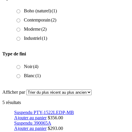
Boho (naturel)
(1)
Contemporain
(2)
Moderne
(2)
Industriel
(1)
Type de fini
Noir
(4)
Blanc
(1)
Afficher par
5 résultats
Suspendu PTY-1522LEDP-MB
Ajouter au panier
$
356.00
Suspendu 390065A
Ajouter au panier
$
293.00