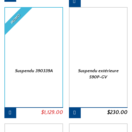
prix
pr
initial
a
PROMO
était :
es
$1,149.00.
$
Suspendu 390339A
Suspendu extérieure
590P-GV
Le
Le
$
1,129.00
$
230.00
prix
prix
initial
actuel