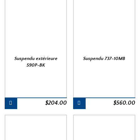
était :
est :
$1,275.00.
$1,129.00.
Suspendu extérieure
Suspendu 737-10MB
590P-BK
$
204.00
$
560.00