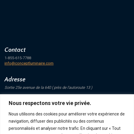
Contact
1-855-615-7788
info@conceptluminaire.com
Adresse
Sortie 25e avenue de la 640 ( près de l'autoroute 13 )
421 Avenue Mathers
Nous respectons votre vie privée.
Saint-Eustache
J7P 4C1
Nous utilisons des cookies pour améliorer votre expérience de
navigation, diffuser des publicités ou des contenus
Suivez-nous
personnalisés et analyser notre trafic. En cliquant sur « Tout