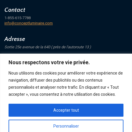
Contact
1-855-615-7788
info@conceptluminaire.com
Adresse
Sortie 25e avenue de la 640 ( près de l'autoroute 13 )
421 Avenue Mathers
Nous respectons votre vie privée.
Saint-Eustache
J7P 4C1
Nous utilisons des cookies pour améliorer votre expérience de
navigation, diffuser des publicités ou des contenus
Suivez-nous
personnalisés et analyser notre trafic. En cliquant sur « Tout
accepter », vous consentez à notre utilisation des cookies.
Accepter tout
POLITIQUE DE CONFIDENTIALITÉ
RETOUR ET ÉCHANGE
ACHATS, TERMES ET LIVRAISON
Personnaliser