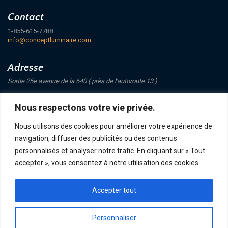
Contact
1-855-615-7788
info@conceptluminaire.com
Adresse
Sortie 25e avenue de la 640 ( près de l'autoroute 13 )
421 Avenue Mathers
Nous respectons votre vie privée.
Saint-Eustache
J7P 4C1
Nous utilisons des cookies pour améliorer votre expérience de
navigation, diffuser des publicités ou des contenus
Suivez-nous
personnalisés et analyser notre trafic. En cliquant sur « Tout
accepter », vous consentez à notre utilisation des cookies.
Accepter tout
POLITIQUE DE CONFIDENTIALITÉ
RETOUR ET ÉCHANGE
ACHATS, TERMES ET LIVRAISON
Personnaliser