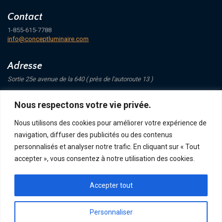
Contact
1-855-615-7788
info@conceptluminaire.com
Adresse
Sortie 25e avenue de la 640 ( près de l'autoroute 13 )
421 Avenue Mathers
Nous respectons votre vie privée.
Saint-Eustache
J7P 4C1
Nous utilisons des cookies pour améliorer votre expérience de
navigation, diffuser des publicités ou des contenus
Suivez-nous
personnalisés et analyser notre trafic. En cliquant sur « Tout
accepter », vous consentez à notre utilisation des cookies.
Accepter tout
POLITIQUE DE CONFIDENTIALITÉ
RETOUR ET ÉCHANGE
ACHATS, TERMES ET LIVRAISON
Personnaliser