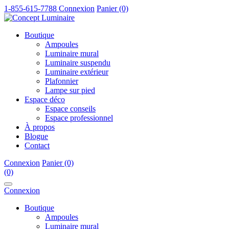
1-855-615-7788
Connexion
Panier (0)
Boutique
Ampoules
Luminaire mural
Luminaire suspendu
Luminaire extérieur
Plafonnier
Lampe sur pied
Espace déco
Espace conseils
Espace professionnel
À propos
Blogue
Contact
Connexion
Panier (0)
(0)
Connexion
Boutique
Ampoules
Luminaire mural