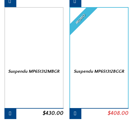
PROMO
Suspendu MP651312MBGR
Suspendu MP651312BGGR
Le
L
$
430.00
$
408.00
prix
pr
initial
a