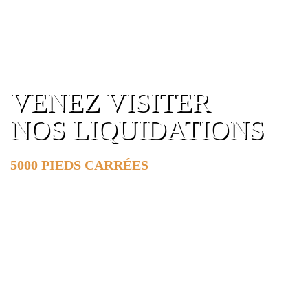
était :
es
$430.00.
$
VENEZ VISITER
NOS LIQUIDATIONS
5000 PIEDS CARRÉES
DE SURFACE
EN SAVOIR PLUS »