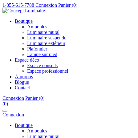
1-855-615-7788
Connexion
Panier (0)
Boutique
Ampoules
Luminaire mural
Luminaire suspendu
Luminaire extérieur
Plafonnier
Lampe sur pied
Espace déco
Espace conseils
Espace professionnel
À propos
Blogue
Contact
Connexion
Panier (0)
(0)
Connexion
Boutique
Ampoules
Luminaire mural