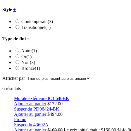
Style
+
Contemporain
(3)
Transitionnel
(1)
Type de fini
+
Autre
(1)
Or
(1)
Noir
(3)
Bronze
(1)
Afficher par
6 résultats
Murale extérieure IOL640BK
Ajouter au panier
$
132.00
Suspendu PD96424-BK
Ajouter au panier
$
494.00
Promo
Suspendu 43692A
Ajouter au panier
$
160.00
Le prix initial était : $160.00.
$
144.0