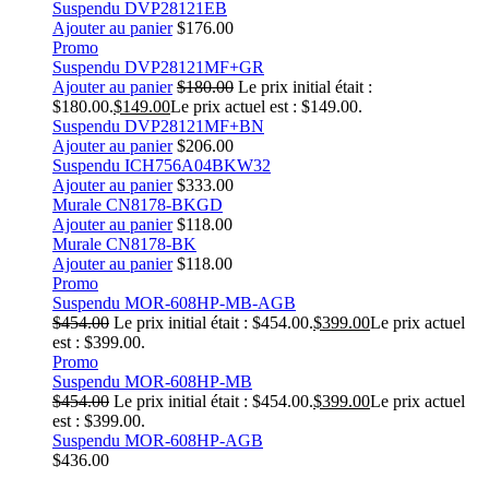
Suspendu DVP28121EB
Ajouter au panier
$
176.00
Promo
Suspendu DVP28121MF+GR
Ajouter au panier
$
180.00
Le prix initial était :
$180.00.
$
149.00
Le prix actuel est : $149.00.
Suspendu DVP28121MF+BN
Ajouter au panier
$
206.00
Suspendu ICH756A04BKW32
Ajouter au panier
$
333.00
Murale CN8178-BKGD
Ajouter au panier
$
118.00
Murale CN8178-BK
Ajouter au panier
$
118.00
Promo
Suspendu MOR-608HP-MB-AGB
$
454.00
Le prix initial était : $454.00.
$
399.00
Le prix actuel
est : $399.00.
Promo
Suspendu MOR-608HP-MB
$
454.00
Le prix initial était : $454.00.
$
399.00
Le prix actuel
est : $399.00.
Suspendu MOR-608HP-AGB
$
436.00