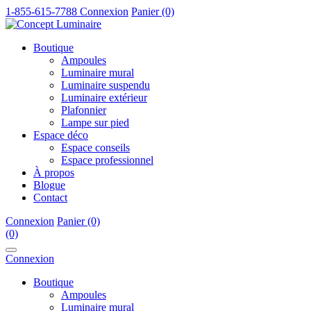
1-855-615-7788
Connexion
Panier (0)
Boutique
Ampoules
Luminaire mural
Luminaire suspendu
Luminaire extérieur
Plafonnier
Lampe sur pied
Espace déco
Espace conseils
Espace professionnel
À propos
Blogue
Contact
Connexion
Panier (0)
(0)
Connexion
Boutique
Ampoules
Luminaire mural