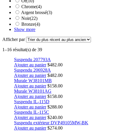
Or
(10)
Chrome
(4)
Argent brossé
(3)
Noir
(22)
Bronze
(4)
Show more
Afficher par
1–16 résultat(s) de 39
Suspendu 207793A
Ajouter au panier
$
482.00
Suspendu 206928A
Ajouter au panier
$
482.00
Murale W38101MB
Ajouter au panier
$
158.00
Murale W38101AG
Ajouter au panier
$
158.00
Suspendu IL-115D
Ajouter au panier
$
288.00
Suspendu IL-115C
Ajouter au panier
$
240.00
Suspendu extérieur DVP49105MW-BK
Ajouter au panier
$
274.00