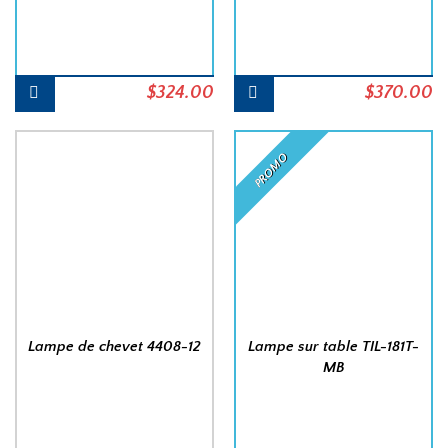
Le
$
324.00
Le
Le
$
370.00
L
prix
prix
prix
pr
initial
actuel
initial
a
PROMO
était :
est :
était :
es
$360.00.
$324.00.
$412.00.
$
Lampe de chevet 4408-12
Lampe sur table TIL-181T-
MB