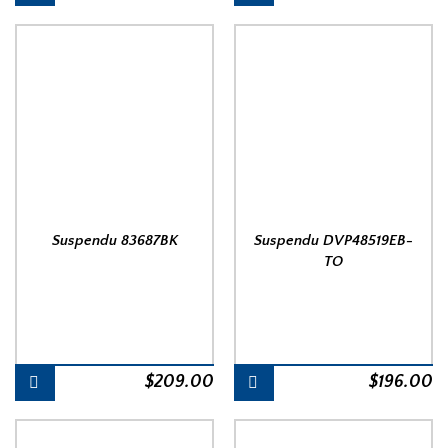
Suspendu 83687BK
Suspendu DVP48519EB-
TO
$
209.00
$
196.00