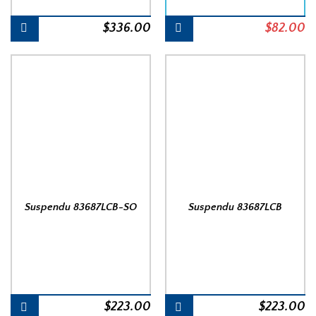
$
336.00
Le
$
82.00
L
prix
pr
initial
a
était :
es
$92.00.
$
Suspendu 83687LCB-SO
Suspendu 83687LCB
$
223.00
$
223.00