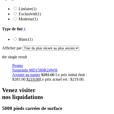
Linéaire
(1)
Exclusivité
(1)
Moderne
(1)
Type de fini
+
Blanc
(1)
Afficher par
the single result
Promo
Suspendu MD1580R24WH
Ajouter au panier
$
281.00
Le prix initial était :
$281.00.
$
219.00
Le prix actuel est : $219.00.
Venez visiter
nos liquidations
5000 pieds carrées
de surface