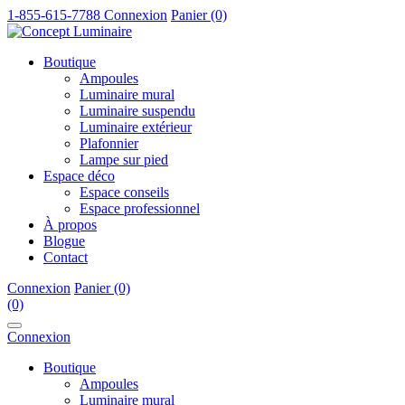
1-855-615-7788
Connexion
Panier (0)
Boutique
Ampoules
Luminaire mural
Luminaire suspendu
Luminaire extérieur
Plafonnier
Lampe sur pied
Espace déco
Espace conseils
Espace professionnel
À propos
Blogue
Contact
Connexion
Panier (0)
(0)
Connexion
Boutique
Ampoules
Luminaire mural