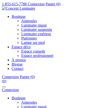
1-855-615-7788
Connexion
Panier (0)
Boutique
Ampoules
Luminaire mural
Luminaire suspendu
Luminaire extérieur
Plafonnier
Lampe sur pied
Espace déco
Espace conseils
Espace professionnel
À propos
Blogue
Contact
Connexion
Panier (0)
(0)
Connexion
Boutique
Ampoules
Luminaire mural