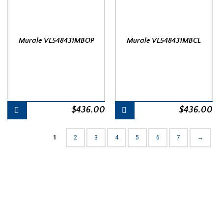
Murale VL548431MBOP
Murale VL548431MBCL
$
436.00
$
436.00
1
2
3
4
5
6
7
→