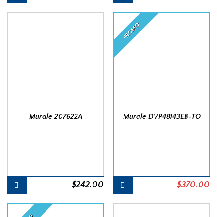
PROMO
Murale 207622A
Murale DVP48143EB-TO
$
242.00
Le
$
370.00
L
prix
pr
initial
a