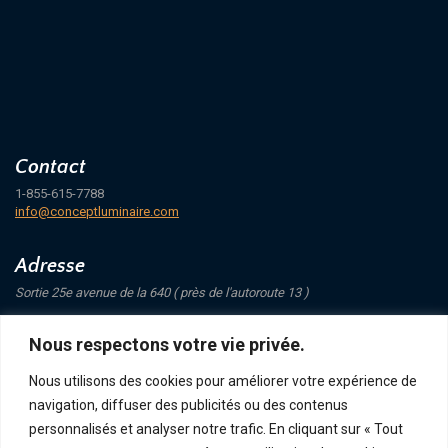
Contact
1-855-615-7788
info@conceptluminaire.com
Adresse
Sortie 25e avenue de la 640 ( près de l'autoroute 13 )
421 Avenue Mathers
Nous respectons votre vie privée.
Saint-Eustache
J7P 4C1
Nous utilisons des cookies pour améliorer votre expérience de
navigation, diffuser des publicités ou des contenus
Suivez-nous
personnalisés et analyser notre trafic. En cliquant sur « Tout